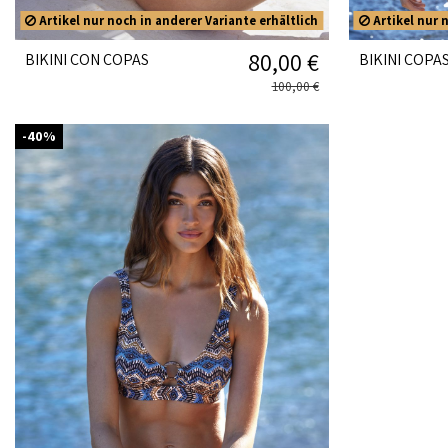
Artikel nur noch in anderer Variante erhältlich
Artikel nur n
80,00 €
BIKINI CON COPAS
BIKINI COPA
100,00 €
-40%