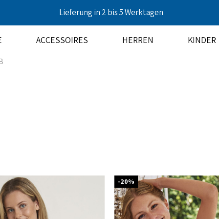
Lieferung in 2 bis 5 Werktagen
E
ACCESSOIRES
HERREN
KINDER
B
-20%