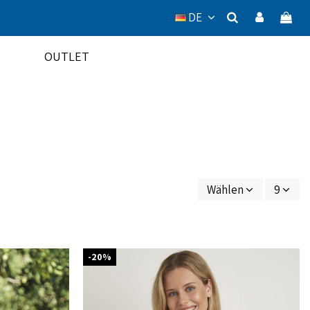
DE
OUTLET
Wählen
9
-20%