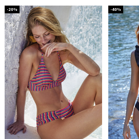
-20%
-40%